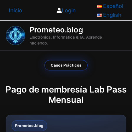
Ir
Español
Inicio
Login
al
English
contenido
Prometeo.blog
Electrónica, Informática & IA. Aprende
haciendo.
Casos Prácticos
Pago de membresía Lab Pass
Mensual
Prometeo.blog