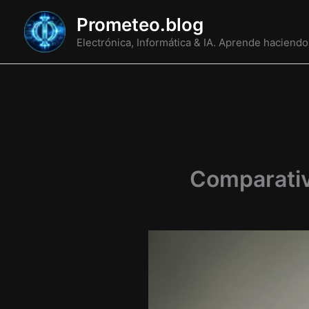
Ir
Prometeo.blog
al
Electrónica, Informática & IA. Aprende haciendo
contenido
Comparativ