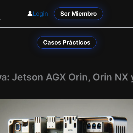
Login
Ser Miembro
.
Casos Prácticos
a: Jetson AGX Orin, Orin NX 