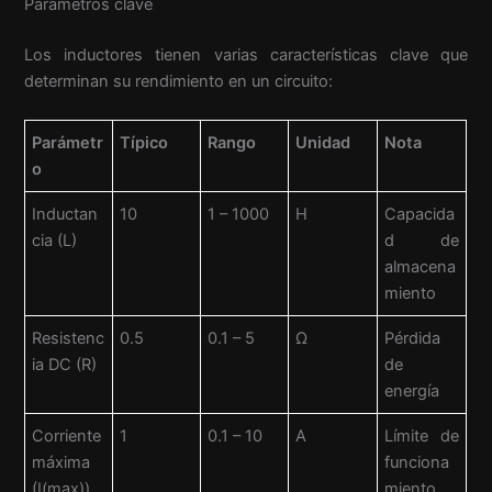
Parámetros clave
Los inductores tienen varias características clave que
determinan su rendimiento en un circuito:
Parámetr
Típico
Rango
Unidad
Nota
o
Inductan
10
1 – 1000
H
Capacida
cia (L)
d de
almacena
miento
Resistenc
0.5
0.1 – 5
Ω
Pérdida
ia DC (R)
de
energía
Corriente
1
0.1 – 10
A
Límite de
máxima
funciona
(I(max))
miento