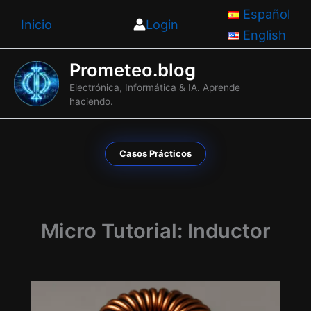
Ir
Español
Inicio
Login
al
English
contenido
Prometeo.blog
Electrónica, Informática & IA. Aprende
haciendo.
Casos Prácticos
Micro Tutorial: Inductor