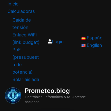
Ir
Inicio
al
Calculadoras
contenido
Caída de
tensión
Enlace WiFi
Español
Login
(link budget)
English
PoE
(presupuest
o de
potencia)
Solar aislada
Prometeo.blog
Electrónica, Informática & IA. Aprende
haciendo.