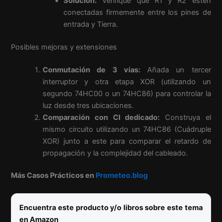
Solución:
Verifique que R1 y R2 estén
conectadas firmemente entre los pines de
entrada y Tierra.
Posibles mejoras y extensiones
Conmutación de 3 vías:
Añada un tercer
interruptor y otra etapa XOR (utilizando un
segundo 74HC00 o un 74HC86) para controlar la
luz desde tres ubicaciones.
Comparación con CI dedicado:
Construya el
mismo circuito utilizando un 74HC86 (Cuádruple
XOR) junto a este para comparar el retardo de
propagación y la complejidad del cableado.
Más Casos Prácticos en
Prometeo.blog
Encuentra este producto y/o libros sobre este tema
en Amazon