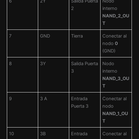
6
2Y
Salida Puerta
Nodo
2
interno
NAND_2_OU
T
7
GND
Tierra
Conectar al
nodo
0
(GND)
8
3Y
Salida Puerta
Nodo
3
interno
NAND_3_OU
T
9
3 A
Entrada
Conectar al
Puerta 3
nodo
NAND_1_OU
T
10
3B
Entrada
Conectar al