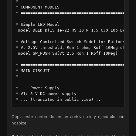
* ================================================
* COMPONENT MODELS

* ================================================
* Simple LED Model

.model DLED D(IS=1e-22 RS=10 N=1.5 CJO=10p BV=5 IB
* Voltage Controlled Switch Model for Buttons

* Vt=2.5V threshold, Ron=1 ohm, Roff=10Meg ohm

.model SW_PUSH SW(Vt=2.5 Ron=1 Roff=10Meg)

* ================================================
* MAIN CIRCUIT

* ================================================
* --- Power Supply ---

* V1: 5 V DC power supply

* ... (truncated in public view) ...
Copia este contenido en un archivo .cir y ejecútalo con
ngspice.