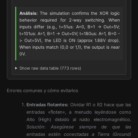
Análisis:
The simulation confirms the XOR logic
behavior required for 2-way switching. When
inputs differ (e.g., t=51us: A=0, B=1 -> Out=5V;
t=101us: A=1, B=1 -> Out=0V; t=180us: A=1, B=0 -
> Out=5V), the LED is ON (approx 1.88V drop).
When inputs match (0,0 or 1,1), the output is near
0V.
Show raw data table (773 rows)
Errores comunes y cómo evitarlos
Entradas flotantes:
Olvidar R1 o R2 hace que las
entradas «floten», a menudo leyéndose como
Alto (High) debido al ruido electromagnético.
Solución: Asegúrese siempre de que las
entradas estén conectadas a Tierra (Ground)