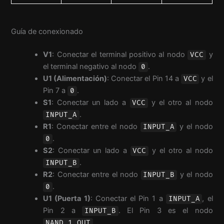
Guía de conexionado
V1
: Conectar el terminal positivo al nodo
y
VCC
el terminal negativo al nodo
.
0
U1 (Alimentación)
: Conectar el Pin 14 a
y el
VCC
Pin 7 a
.
0
S1
: Conectar un lado a
y el otro al nodo
VCC
.
INPUT_A
R1
: Conectar entre el nodo
y el nodo
INPUT_A
.
0
S2
: Conectar un lado a
y el otro al nodo
VCC
.
INPUT_B
R2
: Conectar entre el nodo
y el nodo
INPUT_B
.
0
U1 (Puerta 1)
: Conectar el Pin 1 a
, el
INPUT_A
Pin 2 a
. El Pin 3 es el nodo
INPUT_B
.
NAND_1_OUT