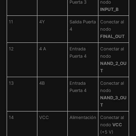
Puerta 3
nodo
INPUT_B
11
4Y
Salida Puerta
Conectar al
4
nodo
FINAL_OUT
12
4 A
Entrada
Conectar al
Puerta 4
nodo
NAND_2_OU
T
13
4B
Entrada
Conectar al
Puerta 4
nodo
NAND_3_OU
T
14
VCC
Alimentación
Conectar al
nodo
VCC
(+5 V)