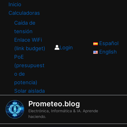
Ir
Inicio
al
Calculadoras
contenido
Caída de
tensión
Enlace WiFi
Español
Login
(link budget)
English
PoE
(presupuest
o de
potencia)
Solar aislada
Prometeo.blog
Electrónica, Informática & IA. Aprende
haciendo.