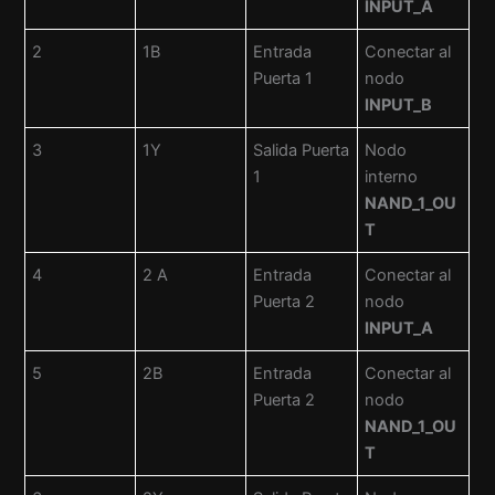
INPUT_A
2
1B
Entrada
Conectar al
Puerta 1
nodo
INPUT_B
3
1Y
Salida Puerta
Nodo
1
interno
NAND_1_OU
T
4
2 A
Entrada
Conectar al
Puerta 2
nodo
INPUT_A
5
2B
Entrada
Conectar al
Puerta 2
nodo
NAND_1_OU
T