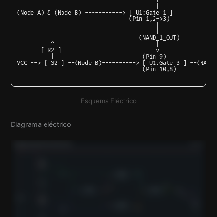
                                         |                 
                                         |                 
(Node A) & (Node B) -----------> [ U1:Gate 1 ]             
                                 (Pin 1,2->3)              
                                         |                 
                                         |                 
                                    (NAND_1_OUT)           
          ^                              |                 
       [ R2 ]                            v                 
          |                          (Pin 9)               
VCC --> [ S2 ] --(Node B)----------> [ U1:Gate 3 ] --(NAND_
Esquema Eléctrico
Diagrama eléctrico