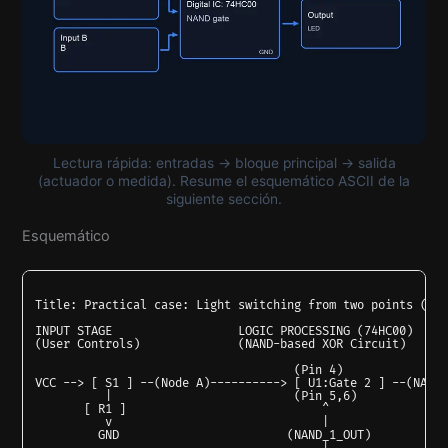
Lectura rápida: entradas → bloque principal → salida
(actuador o medida). Resume el esquemático ASCII de la
siguiente sección.
Esquemático
Title: Practical case: Light switching from two points (XOR
INPUT STAGE                  LOGIC PROCESSING (74HC00)     
(User Controls)              (NAND-based XOR Circuit)      
                                     (Pin 4)

VCC --> [ S1 ] --(Node A)----------> [ U1:Gate 2 ] --(NAND_
          |                          (Pin 5,6)             
       [ R1 ]                            ^                 
          v                              |                 
         GND                        (NAND_1_OUT)           