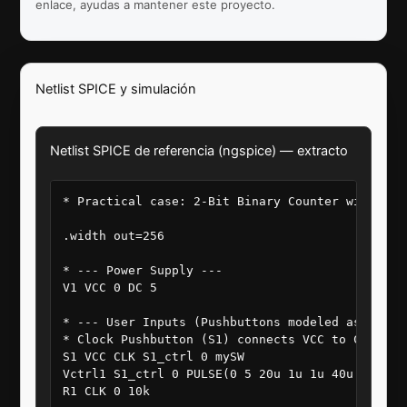
enlace, ayudas a mantener este proyecto.
Netlist SPICE y simulación
Netlist SPICE de referencia (ngspice) — extracto
* Practical case: 2-Bit Binary Counter with End-
.width out=256

* --- Power Supply ---

V1 VCC 0 DC 5

* --- User Inputs (Pushbuttons modeled as Volta
* Clock Pushbutton (S1) connects VCC to CLK

S1 VCC CLK S1_ctrl 0 mySW

Vctrl1 S1_ctrl 0 PULSE(0 5 20u 1u 1u 40u 100u)

R1 CLK 0 10k
