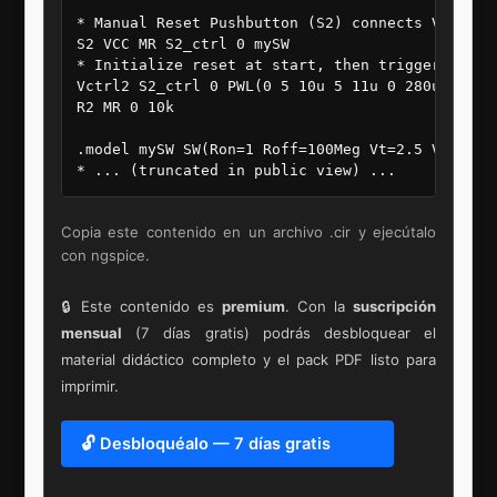
* Manual Reset Pushbutton (S2) connects VCC to M
S2 VCC MR S2_ctrl 0 mySW

* Initialize reset at start, then trigger again
Vctrl2 S2_ctrl 0 PWL(0 5 10u 5 11u 0 280u 0 281u
R2 MR 0 10k

.model mySW SW(Ron=1 Roff=100Meg Vt=2.5 Vh=0.5)

* ... (truncated in public view) ...
Copia este contenido en un archivo .cir y ejecútalo
con ngspice.
🔒 Este contenido es
premium
. Con la
suscripción
mensual
(7 días gratis) podrás desbloquear el
material didáctico completo y el pack PDF listo para
imprimir.
🔓 Desbloquéalo — 7 días gratis