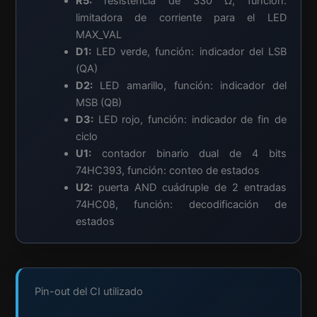
R5:
resistencia de 330 Ω, función:
limitadora de corriente para el LED
MAX_VAL
D1:
LED verde, función: indicador del LSB
(QA)
D2:
LED amarillo, función: indicador del
MSB (QB)
D3:
LED rojo, función: indicador de fin de
ciclo
U1:
contador binario dual de 4 bits
74HC393, función: conteo de estados
U2:
puerta AND cuádruple de 2 entradas
74HC08, función: decodificación de
estados
Pin-out del CI utilizado