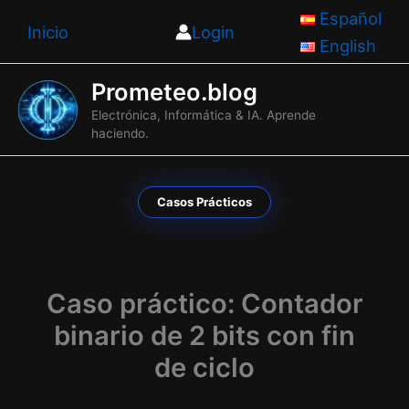
Ir
Español
Inicio
Login
al
English
contenido
Prometeo.blog
Electrónica, Informática & IA. Aprende
haciendo.
Casos Prácticos
Caso práctico: Contador
binario de 2 bits con fin
de ciclo