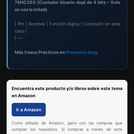
74HC393 (Contador binario dual de 4 bits – Solo
se usa la mitad)
| Pin | Nombre | Función lógica | Conexión en este
caso |
| :—
Más Casos Prácticos en
Prometeo.blog
Encuentra este producto y/o libros sobre este tema
en Amazon
Ir a Amazon
Como afiliado de Amazon, gano con las compras que
cumplan los requisitos. Si compras a través de este