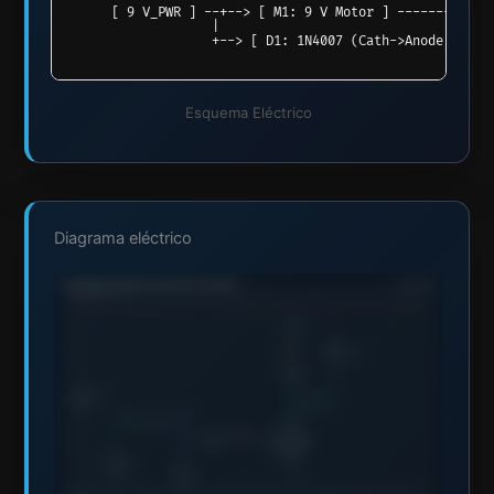
      [ 9 V_PWR ] --+--> [ M1: 9 V Motor ] ------------
                   |                                    
Esquema Eléctrico
Diagrama eléctrico