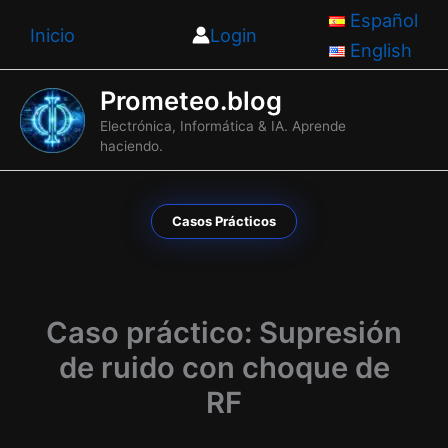
Ir
Español
Inicio
Login
al
English
contenido
Prometeo.blog
Electrónica, Informática & IA. Aprende
haciendo.
Casos Prácticos
Caso práctico: Supresión
de ruido con choque de
RF