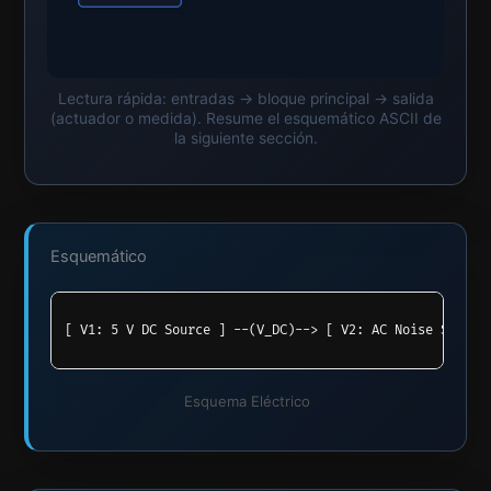
Lectura rápida: entradas → bloque principal → salida
(actuador o medida). Resume el esquemático ASCII de
la siguiente sección.
Esquemático
Esquema Eléctrico