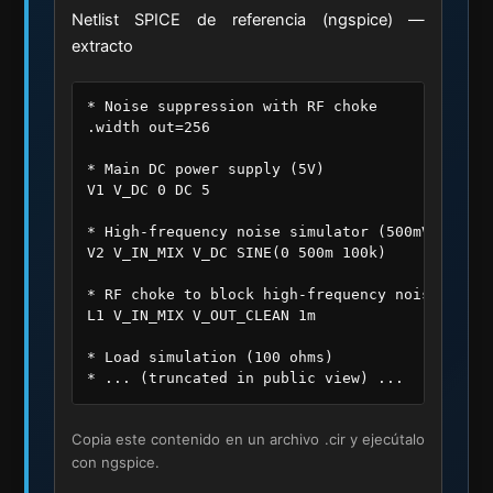
Netlist SPICE de referencia (ngspice) —
extracto
* Noise suppression with RF choke

.width out=256

* Main DC power supply (5V)

V1 V_DC 0 DC 5

* High-frequency noise simulator (500mV peak, 
V2 V_IN_MIX V_DC SINE(0 500m 100k)

* RF choke to block high-frequency noise (1mH)

L1 V_IN_MIX V_OUT_CLEAN 1m

* Load simulation (100 ohms)

* ... (truncated in public view) ...
Copia este contenido en un archivo .cir y ejecútalo
con ngspice.