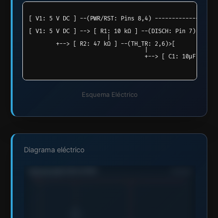
[ V1: 5 V DC ] --(PWR/RST: Pins 8,4) ------------------>
                                                       
[ V1: 5 V DC ] --> [ R1: 10 kΩ ] --(DISCH: Pin 7) ------
                       |                                
        +--> [ R2: 47 kΩ ] --(TH_TR: 2,6)>[             
                                  |                     
                                  +--> [ C1: 10µF ] --> 
Esquema Eléctrico
Diagrama eléctrico