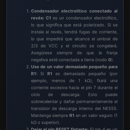
Condensador electrolítico conectado al
revés:
C1
es un condensador electrolítico,
lo que significa que está polarizado. Si se
instala al revés, tendrá fugas de corriente,
lo que impedirá que alcance el umbral de
2/3 de VCC y el circuito se congelará.
Asegúrese siempre de que la franja
negativa esté conectada a tierra (nodo
0
).
Uso de un valor demasiado pequeño para
R1:
Si
R1
es demasiado pequeño (por
ejemplo, menos de 1 kΩ), fluirá una
corriente excesiva hacia el pin 7 durante el
ciclo de descarga. Esto puede
sobrecalentar y dañar permanentemente el
transistor de descarga interno del NE555.
Mantenga siempre
R1
en un valor seguro (1
kΩ o superior).
Dejar el pin RESET flotante:
El pin 4 es un