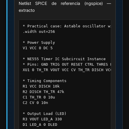
Netlist SPICE de referencia (ngspice) —
extracto
* Practical case: Astable oscillator with NE555
.width out=256

* Power Supply

V1 VCC 0 DC 5

* NE555 Timer IC Subcircuit Instance

* Pins: GND TRIG OUT RESET CTRL THRES DISCH VCC
XU1 0 TH_TR VOUT VCC CV TH_TR DISCH VCC NE555

* Timing Components

R1 VCC DISCH 10k

R2 DISCH TH_TR 47k

C1 TH_TR 0 10u

C2 CV 0 10n

* Output Load (LED)

R3 VOUT LED_A 330

D1 LED_A 0 DLED
