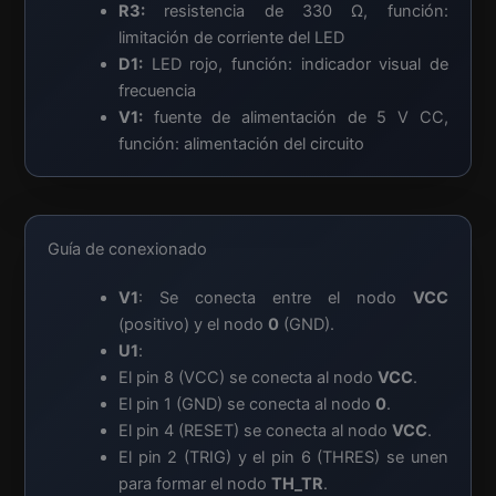
R3:
resistencia de 330 Ω, función:
limitación de corriente del LED
D1:
LED rojo, función: indicador visual de
frecuencia
V1:
fuente de alimentación de 5 V CC,
función: alimentación del circuito
Guía de conexionado
V1
: Se conecta entre el nodo
VCC
(positivo) y el nodo
0
(GND).
U1
:
El pin 8 (VCC) se conecta al nodo
VCC
.
El pin 1 (GND) se conecta al nodo
0
.
El pin 4 (RESET) se conecta al nodo
VCC
.
El pin 2 (TRIG) y el pin 6 (THRES) se unen
para formar el nodo
TH_TR
.