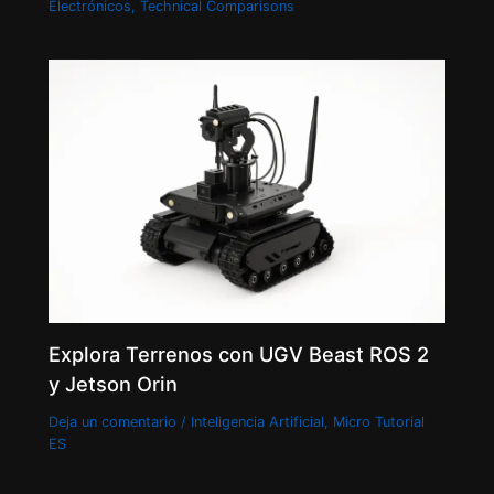
Electrónicos
,
Technical Comparisons
Explora Terrenos con UGV Beast ROS 2
y Jetson Orin
Deja un comentario
/
Inteligencia Artificial
,
Micro Tutorial
ES