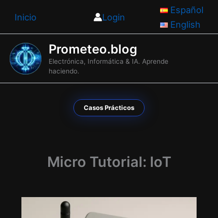
Ir
Español
Inicio
Login
al
English
contenido
Prometeo.blog
Electrónica, Informática & IA. Aprende
haciendo.
Casos Prácticos
Micro Tutorial: IoT