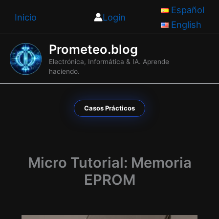
Ir
Español
Inicio
Login
al
English
contenido
Prometeo.blog
Electrónica, Informática & IA. Aprende
haciendo.
Casos Prácticos
Micro Tutorial: Memoria
EPROM