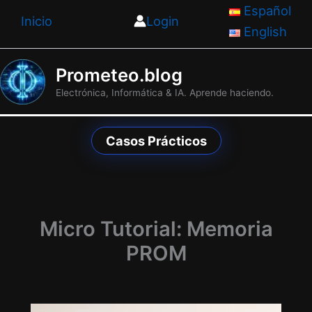
Ir
Español
Inicio
Login
al
English
contenido
Prometeo.blog
Electrónica, Informática & IA. Aprende haciendo.
Casos Prácticos
Micro Tutorial: Memoria
PROM